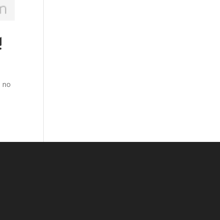
!
… no