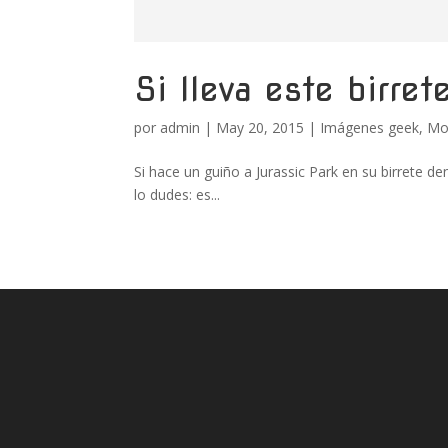
Si lleva este birre
por
admin
|
May 20, 2015
|
Imágenes geek
,
Mo
Si hace un guiño a Jurassic Park en su birrete d
lo dudes: es...