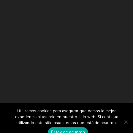
Utilizamos cookies para asegurar que damos la mejor
experiencia al usuario en nuestro sitio web. Si continúa
utilizando este sitio asumiremos que está de acuerdo.
Diseñado por
Elegant Themes
| Desarrollado por
Estoy de acuerdo
WordPress