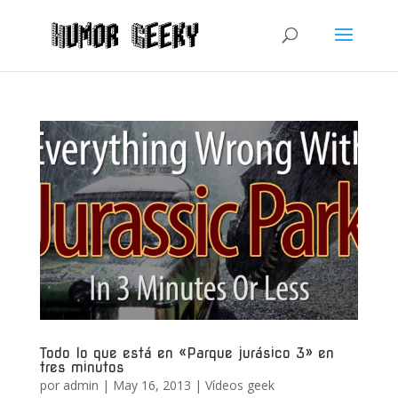
Todo lo que está en «Parque jurásico 3» en
tres minutos
por
admin
|
May 16, 2013
|
Vídeos geek