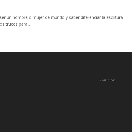
ser un hombre o mujer de mundo y saber diferenciar la escritura
os trucos para...
Publicidad