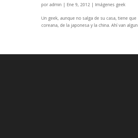
por
admin
|
Ene 9, 2012
|
Imágenes geek
Un geek, aunque no salga de su casa, tiene que 
coreana, de la japonesa y la china. Ahí van algun