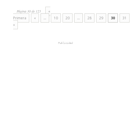
Página 30 de 125
«
Primera
«
...
10
20
...
28
29
30
31
»
Publicidad